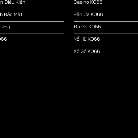
n Điều Kiện
Casino KO66
h Bảo Mật
Bắn Cá KO66
Từng
Đá Gà KO66
O66
Nổ Hũ KO66
Xổ Số KO66