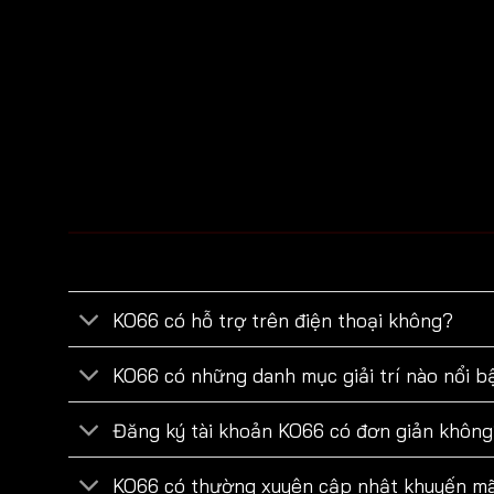
KO66 có hỗ trợ trên điện thoại không?
KO66 có những danh mục giải trí nào nổi b
Đăng ký tài khoản KO66 có đơn giản khôn
KO66 có thường xuyên cập nhật khuyến m