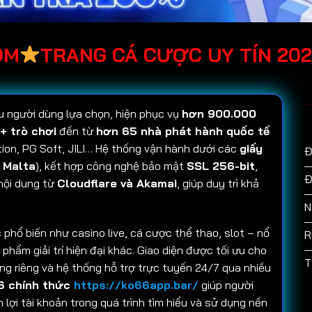
OM
TRANG CÁ CƯỢC UY TÍN 2
ều người dùng lựa chọn, hiện phục vụ
hơn 900.000
+ trò chơi
đến từ
hơn 65 nhà phát hành quốc tế
ion, PG Soft, JILI… Hệ thống vận hành dưới các
giấy
Đ
,
Malta
), kết hợp công nghệ bảo mật
SSL 256-bit
,
Đ
nội dung từ
Cloudflare và Akamai
, giúp duy trì khả
N
hổ biến như casino live, cá cược thể thao, slot – nổ
R
 phẩm giải trí hiện đại khác. Giao diện được tối ưu cho
T
ng riêng và hệ thống hỗ trợ trực tuyến 24/7 qua nhiều
66 chính thức
https://ko66app.bar/
giúp người
lợi tài khoản trong quá trình tìm hiểu và sử dụng nền