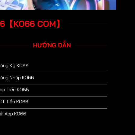
026【KO66 COM】
HƯỚNG DẪN
ăng Ký KO66
ăng Nhập KO66
ạp Tiền KO66
út Tiền KO66
ải App KO66