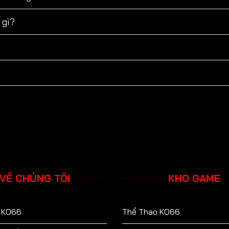
 gì?
VỀ CHÚNG TÔI
KHO GAME
u KO66
Thể Thao KO66