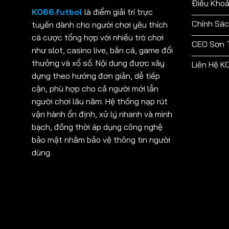
Điều Khoả
KO66.futbol
là điểm giải trí trực
Chính Sác
tuyến dành cho người chơi yêu thích
cá cược tổng hợp với nhiều trò chơi
CEO Sơn 
như slot, casino live, bắn cá, game đổi
thưởng và xổ số. Nội dung được xây
Liên Hệ K
dựng theo hướng đơn giản, dễ tiếp
cận, phù hợp cho cả người mới lẫn
người chơi lâu năm. Hệ thống nạp rút
vận hành ổn định, xử lý nhanh và minh
bạch, đồng thời áp dụng công nghệ
bảo mật nhằm bảo vệ thông tin người
dùng.