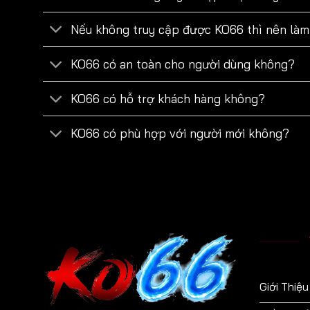
Nếu không truy cập được KO66 thì nên làm
KO66 có an toàn cho người dùng không?
KO66 có hỗ trợ khách hàng không?
KO66 có phù hợp với người mới không?
Giới Thiệ