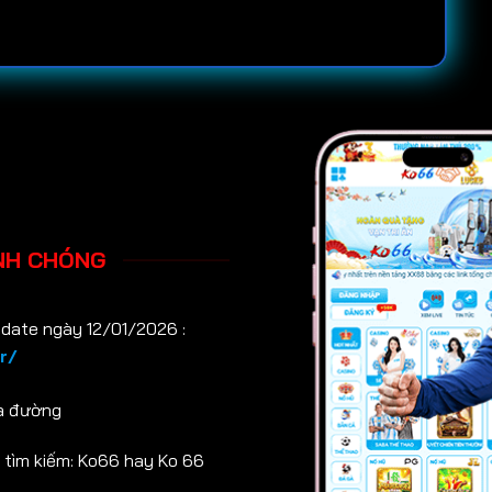
NH CHÓNG
pdate ngày 12/01/2026 :
r/
a đường
 tìm kiếm: Ko66 hay Ko 66