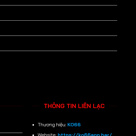
THÔNG TIN LIÊN LẠC
Thương hiệu:
KO66
Website:
https://ko66app.bar/