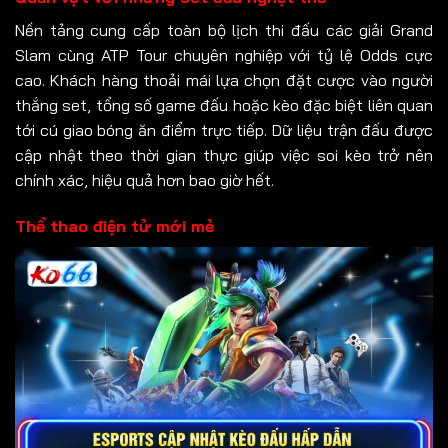
Nền tảng cung cấp toàn bộ lịch thi đấu các giải Grand
Slam cùng ATP Tour chuyên nghiệp với tỷ lệ Odds cực
cao. Khách hàng thoải mái lựa chọn đặt cược vào người
thắng set, tổng số game đấu hoặc kèo đặc biệt liên quan
tới cú giao bóng ăn điểm trực tiếp. Dữ liệu trận đấu được
cập nhật theo thời gian thực giúp việc soi kèo trở nên
chính xác, hiệu quả hơn bao giờ hết.
Thể thao điện tử mới mẻ