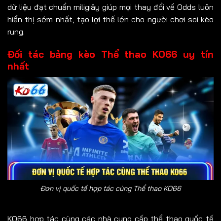
dữ liệu đạt chuẩn miligiây giúp mọi thay đổi về Odds luôn
hiển thị sớm nhất, tạo lợi thế lớn cho người chơi soi kèo
rung.
Đối tác bảng kèo Thể thao KO66 uy tín
nhất
Đơn vị quốc tế hợp tác cùng Thể thao KO66
KO66 hợp tác cùng các nhà cung cấp thể thao quốc tế