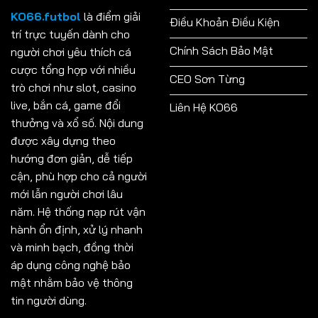
KO66.futbol
là điểm giải
Điều Khoản Điều Kiện
trí trực tuyến dành cho
Chính Sách Bảo Mật
người chơi yêu thích cá
cược tổng hợp với nhiều
CEO Sơn Từng
trò chơi như slot, casino
live, bắn cá, game đổi
Liên Hệ KO66
thưởng và xổ số. Nội dung
được xây dựng theo
hướng đơn giản, dễ tiếp
cận, phù hợp cho cả người
mới lẫn người chơi lâu
năm. Hệ thống nạp rút vận
hành ổn định, xử lý nhanh
và minh bạch, đồng thời
áp dụng công nghệ bảo
mật nhằm bảo vệ thông
tin người dùng.