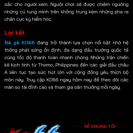
sắc cho người xem. Người chơi sẽ được chiêm ngưỡng
những cú tung mình trên không trung kèm những pha ra
chân cực kỳ hiểm hóc.
Lời kết
Đá gà KO66
đang trở thành lựa chọn nổi bật nhờ hệ
thống phát sóng ổn định, đa dạng đấu trường quốc tế
cùng tốc độ thanh toán nhanh chóng. Những trận chiến
kê kịch tính từ Thomo, Philippines đến các giải đấu châu
Á liên tục tạo sức hút lớn với cộng đồng yêu thích bộ
môn này. Truy cập KO66 ngay hôm nay để theo dõi các
màn so tài đỉnh cao và tham gia săn thưởng mỗi ngày.
VỀ CHÚNG TÔI