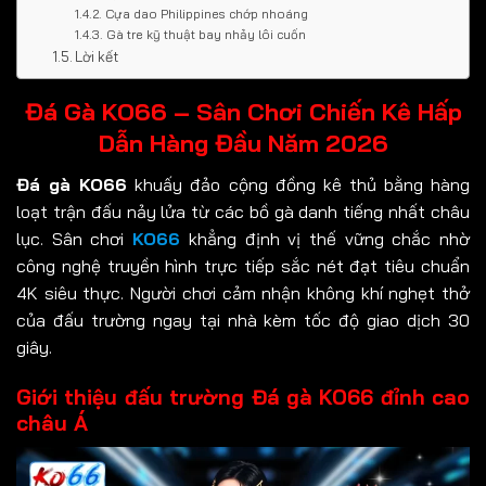
Cựa dao Philippines chớp nhoáng
Gà tre kỹ thuật bay nhảy lôi cuốn
Lời kết
Đá Gà KO66 – Sân Chơi Chiến Kê Hấp
Dẫn Hàng Đầu Năm 2026
Đá gà KO66
khuấy đảo cộng đồng kê thủ bằng hàng
loạt trận đấu nảy lửa từ các bồ gà danh tiếng nhất châu
lục. Sân chơi
KO66
khẳng định vị thế vững chắc nhờ
công nghệ truyền hình trực tiếp sắc nét đạt tiêu chuẩn
4K siêu thực. Người chơi cảm nhận không khí nghẹt thở
của đấu trường ngay tại nhà kèm tốc độ giao dịch 30
giây.
Giới thiệu đấu trường Đá gà KO66 đỉnh cao
châu Á