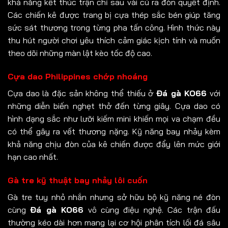
khả năng kết thúc trận chỉ sau vài cú ra đòn quyết định.
Các chiến kê được trang bị cựa thép sắc bén giúp tăng
sức sát thương trong từng pha tấn công. Hình thức này
thu hút người chơi yêu thích cảm giác kịch tính và muốn
theo dõi những màn lật kèo tốc độ cao.
Cựa dao Philippines chớp nhoáng
Cựa dao là đặc sản không thể thiếu ở
Đá gà KO66
với
những diễn biến nghẹt thở đến từng giây. Cựa dao có
hình dạng sắc như lưỡi kiếm mini khiến mọi va chạm đều
có thể gây ra vết thương nặng. Kỹ năng bay nhảy kèm
khả năng chịu đòn của kê chiến được đẩy lên mức giới
hạn cao nhất.
Gà tre kỹ thuật bay nhảy lôi cuốn
Gà tre tuy nhỏ nhắn nhưng sở hữu bộ kỹ năng né đòn
cùng
Đá gà KO66
vô cùng điệu nghệ. Các trận đấu
thường kéo dài hơn mang lại cơ hội phân tích lối đá sâu