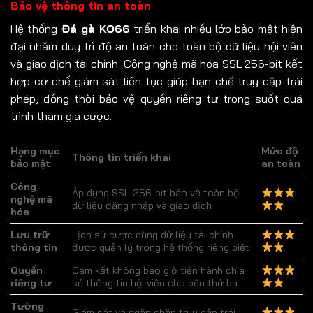
Bảo vệ thông tin an toàn
Hệ thống
Đá gà KO66
triển khai nhiều lớp bảo mật hiện
đại nhằm duy trì độ an toàn cho toàn bộ dữ liệu hội viên
và giao dịch tài chính. Công nghệ mã hóa SSL 256-bit kết
hợp cơ chế giám sát liên tục giúp hạn chế truy cập trái
phép, đồng thời bảo vệ quyền riêng tư trong suốt quá
trình tham gia cược.
Hạng mục
Mức độ
Thông tin triển khai
bảo mật
an toàn
Công
Áp dụng SSL 256-bit bảo vệ toàn bộ
nghệ mã
dữ liệu đăng nhập và giao dịch
hóa
Lưu trữ
Lịch sử cược cùng dữ liệu tài chính
thông tin
được quản lý trong hệ thống riêng biệt
Quyền
Cam kết không bao giờ tiến hành chia
riêng tư
sẻ thông tin hội viên cho bên thứ ba
Tường
Giám sát và ngăn chặn truy cập trái