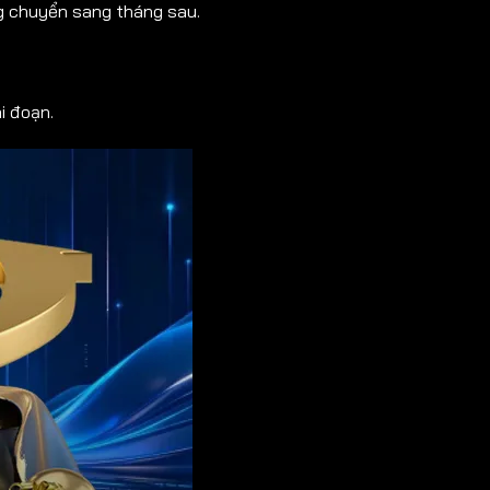
g chuyển sang tháng sau.
i đoạn.