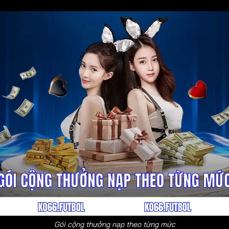
Gói cộng thưởng nạp theo từng mức