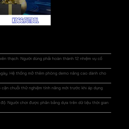
hiên thạch. Người dùng phải hoàn thành 12 nhiệm vụ cố
eo ngày. Hệ thống mở thêm phòng demo nâng cao dành cho
 cận chuỗi thử nghiệm tính năng mới trước khi áp dụng
độ. Người chơi được phân bảng dựa trên dữ liệu thời gian