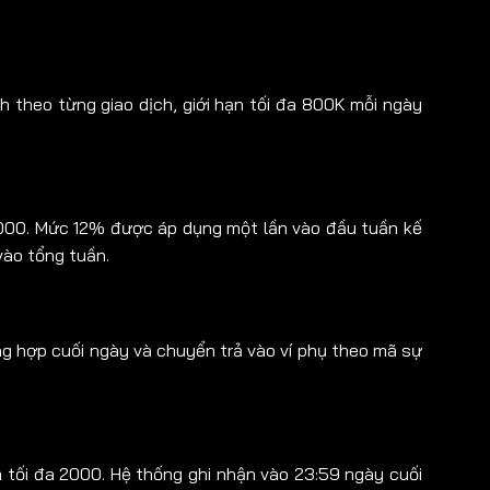
 theo từng giao dịch, giới hạn tối đa 800K mỗi ngày
00.000. Mức 12% được áp dụng một lần vào đầu tuần kế
vào tổng tuần.
ng hợp cuối ngày và chuyển trả vào ví phụ theo mã sự
tối đa 2000. Hệ thống ghi nhận vào 23:59 ngày cuối