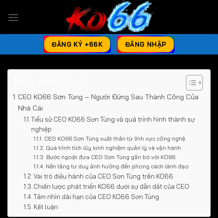
Chuyển
đến
nội
dung
ĐĂNG KÝ +66K
ĐĂNG NHẬP
Table of Contents
CEO KO66 Sơn Tùng – Người Đứng Sau Thành Công Của
Nhà Cái
Tiểu sử CEO KO66 Sơn Tùng và quá trình hình thành sự
nghiệp
CEO KO66 Sơn Tùng xuất thân từ lĩnh vực công nghệ
Quá trình tích lũy kinh nghiệm quản lý và vận hành
Bước ngoặt đưa CEO Sơn Tùng gắn bó với KO66
Nền tảng tư duy ảnh hưởng đến phong cách lãnh đạo
Vai trò điều hành của CEO Sơn Tùng trên KO66
Chiến lược phát triển KO66 dưới sự dẫn dắt của CEO
Tầm nhìn dài hạn của CEO KO66 Sơn Tùng
Kết luận