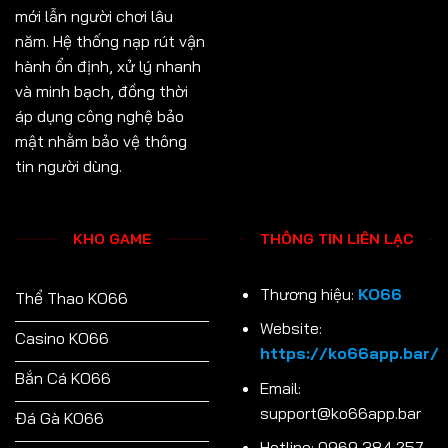
mới lẫn người chơi lâu
năm. Hệ thống nạp rút vận
hành ổn định, xử lý nhanh
và minh bạch, đồng thời
áp dụng công nghệ bảo
mật nhằm bảo vệ thông
tin người dùng.
KHO GAME
THÔNG TIN LIÊN LẠC
Thương hiệu:
KO66
Thể Thao KO66
Website:
Casino KO66
https://ko66app.bar/
Bắn Cá KO66
Email:
support@ko66app.bar
Đá Gà KO66
Hotline: 0969 384 257