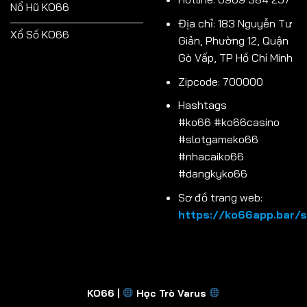
Nổ Hũ KO66
Địa chỉ: 183 Nguyễn Tư
Xổ Số KO66
Giản, Phường 12, Quận
Gò Vấp, TP Hồ Chí Minh
Zipcode: 700000
Hashtags
#ko66 #ko66casino
#slotgameko66
#nhacaiko66
#dangkyko66
Sơ đồ trang web:
https://ko66app.bar/s
KO66 |
Học Trò Varus