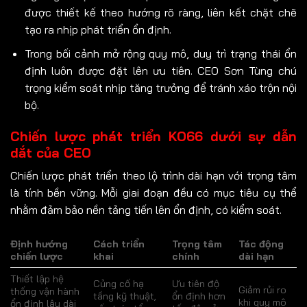
được thiết kế theo hướng rõ ràng, liên kết chặt chẽ
tạo ra nhịp phát triển ổn định.
Trong bối cảnh mở rộng quy mô, duy trì trạng thái ổn
định luôn được đặt lên ưu tiên. CEO Sơn Tùng chú
trọng kiểm soát nhịp tăng trưởng để tránh xáo trộn nội
bộ.
Chiến lược phát triển KO66 dưới sự dẫn
dắt của CEO
Chiến lược phát triển theo lộ trình dài hạn với trọng tâm
là tính bền vững. Mỗi giai đoạn đều có mục tiêu cụ thể
nhằm đảm bảo nền tảng tiến lên ổn định, có kiểm soát.
Định hướng
Cách triển
Trọng tâm
Tác động
chiến lược
khai
chính
dài hạn
Thiết lập hệ
Củng cố hạ
Ưu tiên độ
Giảm rủi ro
thống vận hành
tầng kỹ thuật,
ổn định hơn
khi quy mô
ổn định lâu dài