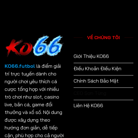
VỀ CHÚNG TÔI
Giới Thiệu KO66
KO66.futbol
là điểm giải
Điều Khoản Điều Kiện
trí trực tuyến dành cho
Chính Sách Bảo Mật
người chơi yêu thích cá
cược tổng hợp với nhiều
CEO Sơn Từng
trò chơi như slot, casino
live, bắn cá, game đổi
Liên Hệ KO66
thưởng và xổ số. Nội dung
được xây dựng theo
hướng đơn giản, dễ tiếp
cận, phù hợp cho cả người