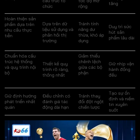
cấu trúc tổ
tốc độ mở
tăng
chức
rộng
Hoàn thiện sản
Dựa trên dữ
Tránh tính
phẩm dựa trên
Duy trì sức
liệu sử dụng và
năng dư
nhu cầu thực
hút sản
phản hồi thị
thừa, khó áp
tiễn
phẩm lâu dài
trường
dụng
Chuẩn hóa cấu
Giảm thiểu
trúc hệ thống
chênh lệch
Thiết kế quy
Giữ nhịp vận
và quy trình nội
giữa các bộ
trình rõ ràng,
hành đồng
bộ
phận
thống nhất
đều
Tạo sự ổn
Giữ định hướng
Điều chỉnh có
Tránh thay
định và niềm
phát triển nhất
đánh giá tác
đổi đột ngột
tin xuyên
quán
động dài hạn
chiến lược
suốt