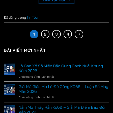
TIẾP TỤC ĐỌC
→
Đã đăng trong
Tin Tức
1
2
3
4
BÀI VIẾT MỚI NHẤT
Lô Gan Xổ Số Miền Bắc Cùng Cách Nuôi Khung
08
Năm 2026
Th5
ở
Chức năng bình luận bị tắt
Lô
Gan
Giải Mã Giấc Mơ Lô Đề Cùng KO66 – Luận Số May
08
Xổ
Mắn 2026
Th5
Số
ở
Chức năng bình luận bị tắt
Miền
Giải
Bắc
Mã
Nằm Mơ Thấy Rắn Ko66 – Giải Mã Điềm Báo Đổi
Cùng
08
Giấc
Cách
Vận 2026
Th5