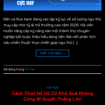
Bắn cá Rùa Xanh đang xác lập kỷ lục về số lượng ngư thủ
truy cập nhờ tỷ lệ trả thưởng cao năm 2026. Hội viên
muốn nâng cấp kỹ năng săn mồi thành thợ chuyên
nghiệp bắt buộc thấu hiểu dòng tiền. Bài viết phân tích
sâu chiến thuật thực chiến giúp ngư thủ […]
TIẾP TỤC ĐỌC
→
Đã đăng trong
Tin Tức
TIN TỨC
Cách Chơi Nổ Hũ Có Khó Quá Không
Cùng Bí Quyết Thắng Lớn