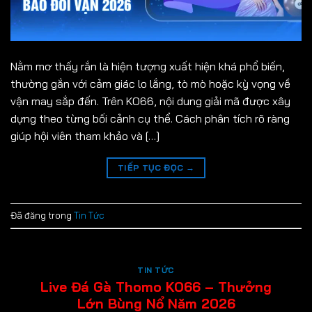
Nằm mơ thấy rắn là hiện tượng xuất hiện khá phổ biến,
thường gắn với cảm giác lo lắng, tò mò hoặc kỳ vọng về
vận may sắp đến. Trên KO66, nội dung giải mã được xây
dựng theo từng bối cảnh cụ thể. Cách phân tích rõ ràng
giúp hội viên tham khảo và […]
TIẾP TỤC ĐỌC
→
Đã đăng trong
Tin Tức
TIN TỨC
Live Đá Gà Thomo KO66 – Thưởng
Lớn Bùng Nổ Năm 2026