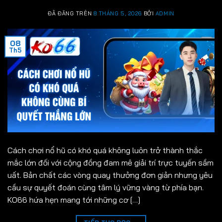
ĐÃ ĐĂNG TRÊN
8 THÁNG 5, 2026
BỞI
ADMIN
08
Th5
Cách chơi nổ hũ có khó quá không luôn trở thành thắc
mắc lớn đối với cộng đồng đam mê giải trí trực tuyến sầm
uất. Bản chất các vòng quay thưởng đơn giản nhưng yêu
cầu sự quyết đoán cùng tâm lý vững vàng từ phía bạn.
KO66 hứa hẹn mang tới những cơ […]