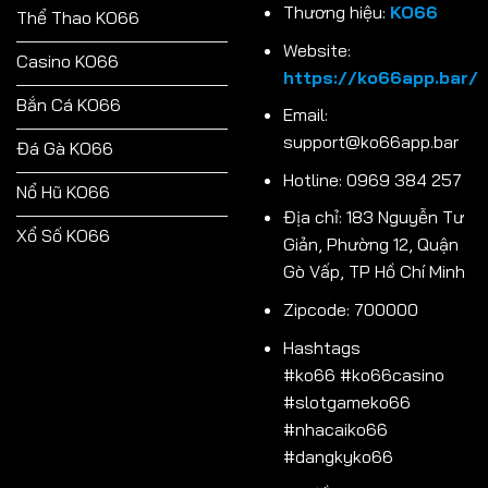
Thương hiệu:
KO66
Thể Thao KO66
Website:
Casino KO66
https://ko66app.bar/
Bắn Cá KO66
Email:
support@ko66app.bar
Đá Gà KO66
Hotline: 0969 384 257
Nổ Hũ KO66
Địa chỉ: 183 Nguyễn Tư
Xổ Số KO66
Giản, Phường 12, Quận
Gò Vấp, TP Hồ Chí Minh
Zipcode: 700000
Hashtags
#ko66 #ko66casino
#slotgameko66
#nhacaiko66
#dangkyko66