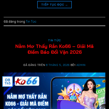
TIẾP TỤC ĐỌC
→
Đã đăng trong
Tin Tức
TIN TỨC
Nằm Mơ Thấy Rắn Ko66 – Giải Mã
Điềm Báo Đổi Vận 2026
ĐÃ ĐĂNG TRÊN
8 THÁNG 5, 2026
BỞI
ADMIN
08
Th5