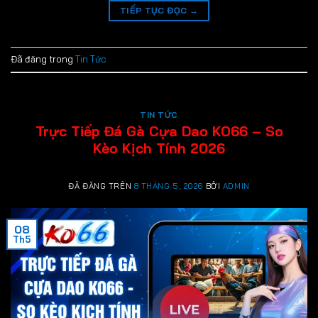
TIẾP TỤC ĐỌC
→
Đã đăng trong
Tin Tức
TIN TỨC
Trực Tiếp Đá Gà Cựa Dao KO66 – So
Kèo Kịch Tính 2026
ĐÃ ĐĂNG TRÊN
8 THÁNG 5, 2026
BỞI
ADMIN
08
Th5